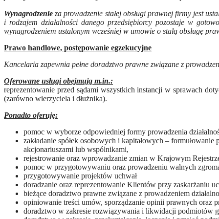
Wynagrodzenie
za prowadzenie stałej obsługi prawnej firmy jest us
i rodzajem działalności danego przedsiębiorcy pozostaje w gotow
wynagrodzeniem ustalonym wcześniej w umowie o stałą obsługę pra
Prawo handlowe, postępowanie egzekucyjne
Kancelaria zapewnia pełne doradztwo prawne związane z prowadzeni
Oferowane usługi obejmują m.in.:
reprezentowanie przed sądami wszystkich instancji w sprawach dot
(zarówno wierzyciela i dłużnika).
Ponadto oferuję:
pomoc w wyborze odpowiedniej formy prowadzenia działalnoś
zakładanie spółek osobowych i kapitałowych – formułowanie p
akcjonariuszami lub wspólnikami,
rejestrowanie oraz wprowadzanie zmian w Krajowym Rejest
pomoc w przygotowywaniu oraz prowadzeniu walnych zgromadz
przygotowywanie projektów uchwał
doradzanie oraz reprezentowanie Klientów przy zaskarżaniu u
bieżące doradztwo prawne związane z prowadzeniem działalno
opiniowanie treści umów, sporządzanie opinii prawnych oraz p
doradztwo w zakresie rozwiązywania i likwidacji podmiotów 