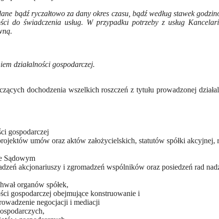
talane bądź ryczałtowo za dany okres czasu, bądź według stawek godzi
ości do świadczenia usług. W przypadku potrzeby z usług Kancelarii
wną.
em działalności gospodarczej.
yczących dochodzenia wszelkich roszczeń z tytułu prowadzonej dział
ci gospodarczej
rojektów umów oraz aktów założycielskich, statutów spółki akcyjnej
rze Sądowym
eń akcjonariuszy i zgromadzeń wspólników oraz posiedzeń rad nadz
chwał organów spółek,
ści gospodarczej obejmujące konstruowanie i
rowadzenie negocjacji i mediacji
gospodarczych,