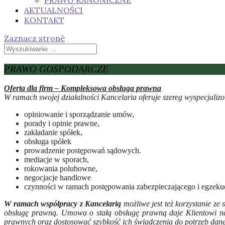
PRAWO KANONICZNE
AKTUALNOŚCI
KONTAKT
Zaznacz stronê
PRAWO GOSPODARCZE
Oferta dla firm – Kompleksowa obsługa prawna
W ramach swojej działalności Kancelaria oferuje szereg wyspecjaliz
opiniowanie i sporządzanie umów,
porady i opinie prawne,
zakładanie spółek,
obsługa spółek
prowadzenie postępowań sądowych.
mediacje w sporach,
rokowania polubowne,
negocjacje handlowe
czynności w ramach postępowania zabezpieczającego i egzeku
W ramach współpracy z Kancelarią
możliwe jest też korzystanie ze
obsługę prawną. Umowa o stałą obsługę prawną daje Klientowi na
prawnych oraz dostosować szybkość ich świadczenia do potrzeb dane