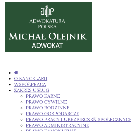
O KANCELARII
WSPÓŁPRACA
ZAKRES USŁUG
PRAWO KARNE
PRAWO CYWILNE
PRAWO RODZINNE
PRAWO GOSPODARCZE
PRAWO PRACY I UBEZPIECZEŃ SPOŁECZNYC
PRAWO ADMINISTRACYJNE